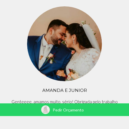
AMANDA E JUNIOR
Genteeee, amamos muito, sério! Obrigada pelo trabalho
maravilhoso, álbum lindo e impecável e presente
Pedir Orçamento
emocionante! Amamos tudo! Muito obrigada! Temos um
carinho grande por vcs